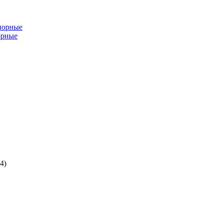
порные
орные
4)