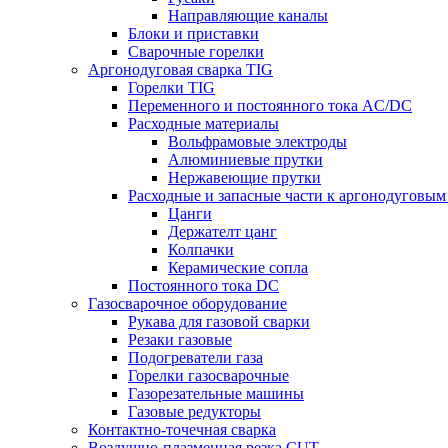
Направляющие каналы
Блоки и приставки
Сварочные горелки
Аргонодуговая сварка TIG
Горелки TIG
Переменного и постоянного тока AC/DC
Расходные материалы
Вольфрамовые электроды
Алюминиевые прутки
Нержавеющие прутки
Расходные и запасные части к аргонодуговым
Цанги
Держателт цанг
Колпачки
Керамические сопла
Постоянного тока DC
Газосварочное оборудование
Рукава для газовой сварки
Резаки газовые
Подогреватели газа
Горелки газосварочные
Газорезательные машины
Газовые редукторы
Контактно-точечная сварка
Воздушно-плазменная резка CUT