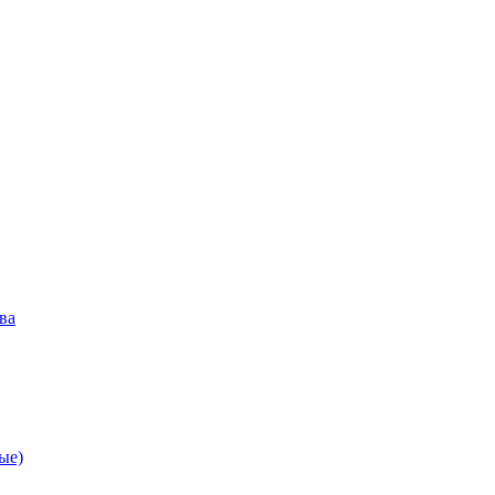
ва
ые)