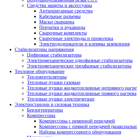
Средства защиты и аксессуары
Антипригарные средства
Кабельные разъемы
Маски сварщика
Перчатки и рукавицы
Сварочные комплекты
Сварочные электроды и проволока
Электрододержатели и клеммы заземления
Стабилизаторы напряжения
Цифровые стабилизаторы
Электромеханические однофазные стабилизаторы
Электромеханические трехфазные стабилизаторы
Тепловое оборудование
Тепловентиляторы
Тепловые пушки газовые
Тепловые пушки жидкотопливные непрямого нагре
Тепловые пушки жидкотопливные прямого нагрева
Тепловые пушки электрические
Электростанции и силовая техника
Бензогенераторы
Компрессоры
Компрессоры с ременной передачей
Компрессоры с прямой передачей (коаксиальн
Наборы компрессорного оборудования