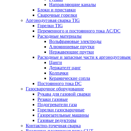
Направляющие каналы
Блоки и приставки
Сварочные горелки
Аргонодуговая сварка TIG
Горелки TIG
Переменного и постоянного тока AC/DC
Расходные материалы
Вольфрамовые электроды
Алюминиевые прутки
Нержавеющие прутки
Расходные и запасные части к аргонодуговым
Цанги
Держателт цанг
Колпачки
Керамические сопла
Постоянного тока DC
Газосварочное оборудование
Рукава для газовой сварки
Резаки газовые
Подогреватели газа
Горелки газосварочные
Газорезательные машины
Газовые редукторы
Контактно-точечная сварка
Воздушно-плазменная резка CUT