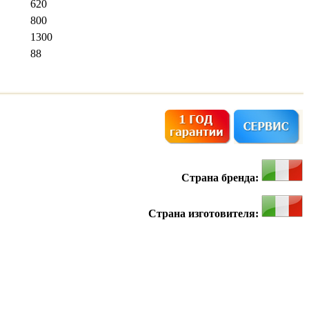
620
800
1300
88
Страна бренда:
Страна изготовителя: