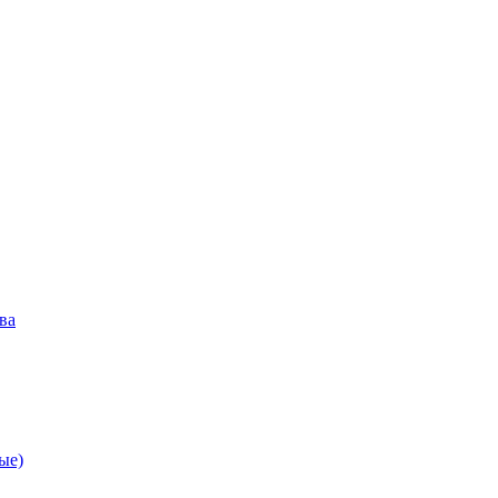
ва
ые)