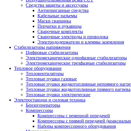
Средства защиты и аксессуары
Антипригарные средства
Кабельные разъемы
Маски сварщика
Перчатки и рукавицы
Сварочные комплекты
Сварочные электроды и проволока
Электрододержатели и клеммы заземления
Стабилизаторы напряжения
Цифровые стабилизаторы
Электромеханические однофазные стабилизаторы
Электромеханические трехфазные стабилизаторы
Тепловое оборудование
Тепловентиляторы
Тепловые пушки газовые
Тепловые пушки жидкотопливные непрямого нагре
Тепловые пушки жидкотопливные прямого нагрева
Тепловые пушки электрические
Электростанции и силовая техника
Бензогенераторы
Компрессоры
Компрессоры с ременной передачей
Компрессоры с прямой передачей (коаксиальн
Наборы компрессорного оборудования