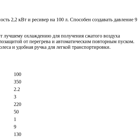
сть 2,2 кВт и ресивер на 100 л. Cпособен создавать давление 9
т лучшему охлаждению для получения сжатого воздуха
плозащитой от перегрева и автоматическим повторным пуском.
еса и удобная ручка для легкой транспортировки.
100
350
2.2
3
220
50
1
9
130